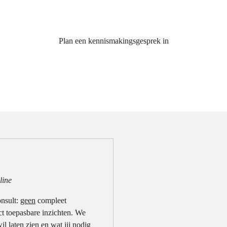
Plan een kennismakingsgesprek in
line
onsult:
geen
compleet
ect toepasbare inzichten. We
l laten zien en wat jij nodig