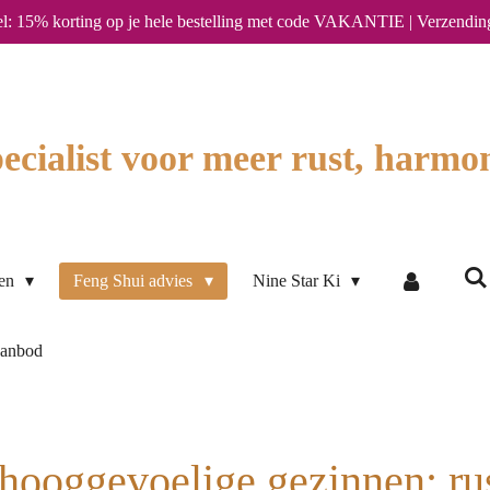
l: 15% korting op je hele bestelling met code VAKANTIE | Verzendin
ecialist voor meer rust, harmon
ten
Feng Shui advies
Nine Star Ki
aanbod
hooggevoelige gezinnen: rus