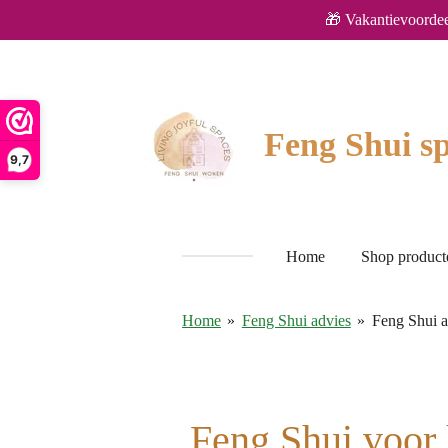
🎁 Vakantievoordee
Ga
direct
naar
de
hoofdinhoud
Feng Shui sp
9,7
Home
Shop produc
Home
»
Feng Shui advies
»
Feng Shui 
Feng Shui voor 