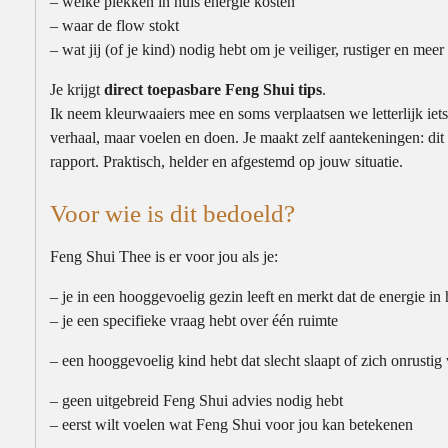
– welke plekken in huis energie kosten
– waar de flow stokt
– wat jij (of je kind) nodig hebt om je veiliger, rustiger en mee
Je krijgt
direct toepasbare Feng Shui tips
.
Ik neem kleurwaaiers mee en soms verplaatsen we letterlijk iets
verhaal, maar voelen en doen. Je maakt zelf aantekeningen: dit
rapport. Praktisch, helder en afgestemd op jouw situatie.
Voor wie is dit bedoeld?
Feng Shui Thee is er voor jou als je:
– je in een hooggevoelig gezin leeft en merkt dat de energie in
– je een specifieke vraag hebt over één ruimte
– een hooggevoelig kind hebt dat slecht slaapt of zich onrustig 
– geen uitgebreid Feng Shui advies nodig hebt
– eerst wilt voelen wat Feng Shui voor jou kan betekenen