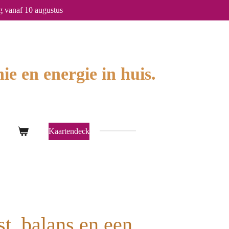
g vanaf 10 augustus
ie en energie in huis.
Kaartendeck
t, balans en een