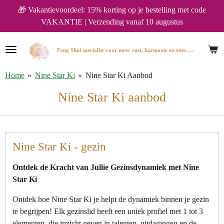
🎁 Vakantievoordeel: 15% korting op je bestelling met code
Ga
VAKANTIE | Verzending vanaf 10 augustus
direct
naar
de
F
eng Shui specialist voor meer rust, harmonie en energie in huis.
hoofdinhoud
Home
»
Nine Star Ki
»
Nine Star Ki Aanbod
Nine Star Ki aanbod
Nine Star Ki - gezin
Ontdek de Kracht van Jullie Gezinsdynamiek met Nine
Star Ki
Ontdek hoe Nine Star Ki je helpt de dynamiek binnen je gezin
te begrijpen! Elk gezinslid heeft een uniek profiel met 1 tot 3
elementen, die inzicht geven in talenten, uitdagingen en de