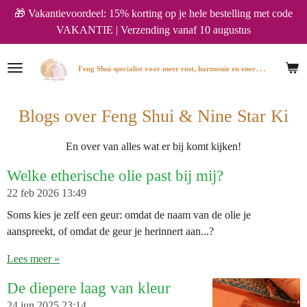
🎁 Vakantievoordeel: 15% korting op je hele bestelling met code
Ga
VAKANTIE | Verzending vanaf 10 augustus
direct
naar
de
F
eng Shui specialist voor meer rust, harmonie en energie in huis.
hoofdinhoud
Blogs over Feng Shui & Nine Star Ki
En over van alles wat er bij komt kijken!
Welke etherische olie past bij mij?
22 feb 2026
13:49
Soms kies je zelf een geur: omdat de naam van de olie je
aanspreekt, of omdat de geur je herinnert aan...?
Lees meer »
De diepere laag van kleur
24 jun 2025
23:14