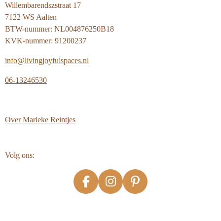
Willembarendszstraat 17
7122 WS Aalten
BTW-nummer: NL004876250B18
KVK-nummer: 91200237
info@livingjoyfulspaces.nl
06-13246530
Over
Marieke Reintjes
Volg ons:
F
I
P
a
n
i
c
s
n