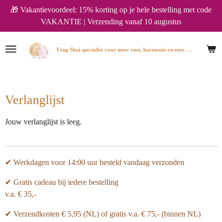
🎁 Vakantievoordeel: 15% korting op je hele bestelling met code
Ga
VAKANTIE | Verzending vanaf 10 augustus
direct
naar
de
F
eng Shui specialist voor meer rust, harmonie en energie in huis.
hoofdinhoud
Verlanglijst
Jouw verlanglijst is leeg.
✔ Werkdagen voor 14:00 uur besteld vandaag verzonden
✔ Gratis cadeau bij iedere bestelling
v.a. € 35,-
✔ Verzendkosten € 5,95 (NL) of gratis v.a.
€ 75,- (binnen NL)