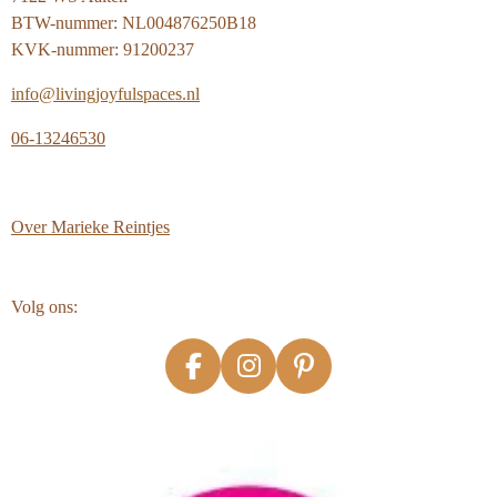
BTW-nummer: NL004876250B18
KVK-nummer: 91200237
info@livingjoyfulspaces.nl
06-13246530
Over
Marieke Reintjes
Volg ons:
F
I
P
a
n
i
c
s
n
e
t
t
b
a
e