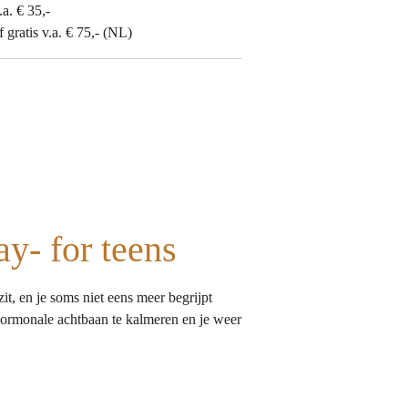
.a. € 35,-
gratis v.a. € 75,- (NL)
y- for teens
zit, en je soms niet eens meer begrijpt
 hormonale achtbaan te kalmeren en je weer