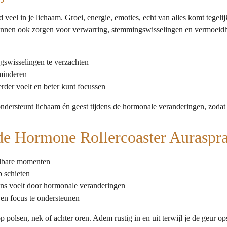
d veel in je lichaam. Groei, energie, emoties, echt van alles komt tegel
unnen ook zorgen voor verwarring, stemmingswisselingen en vermoeidh
ngswisselingen te verzachten
minderen
erder voelt en beter kunt focussen
ondersteunt lichaam én geest tijdens de hormonale veranderingen, zodat 
de Hormone Rollercoaster Auraspr
elbare momenten
p schieten
ans voelt door hormonale veranderingen
 en focus te ondersteunen
 polsen, nek of achter oren. Adem rustig in en uit terwijl je de geur op