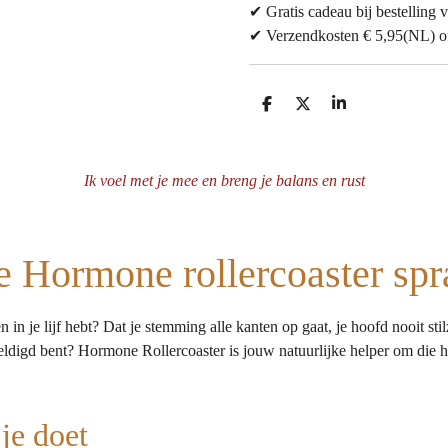
✔ Gratis cadeau bij bestelling v
✔ Verzendkosten € 5,95(NL) of 
D
D
S
e
e
h
l
e
a
e
l
r
n
e
Ik voel met je mee en breng je balans en rust
 Hormone rollercoaster spra
in je lijf hebt? Dat je stemming alle kanten op gaat, je hoofd nooit stil
weldigd bent? Hormone Rollercoaster is jouw natuurlijke helper om die
je doet