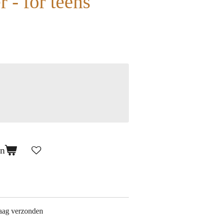
r - for teens
en
aag verzonden