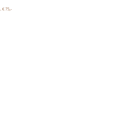
a.
€ 75,-