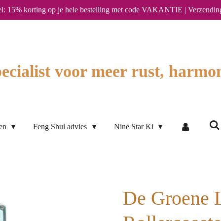
l: 15% korting op je hele bestelling met code VAKANTIE | Verzendin
ecialist voor meer rust, harmon
ten
Feng Shui advies
Nine Star Ki
De Groene 