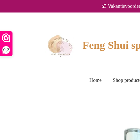
🎁 Vakantievoordee
Ga
direct
naar
de
hoofdinhoud
Feng Shui sp
9,7
Home
Shop produc