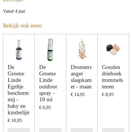
Vanaf 4 jaar
Bekijk ook eens:
De
De
Dromenv
Gouden
Groene
Groene
anger
driehoek
Linde
Linde
slaapkam
trommels
Egeltje
outdoor
er - maan
tenen
bescherm
spray -
€ 14,95
€ 8,95
mij -
10 ml
baby en
€ 6,95
kinderlijn
€ 18,95