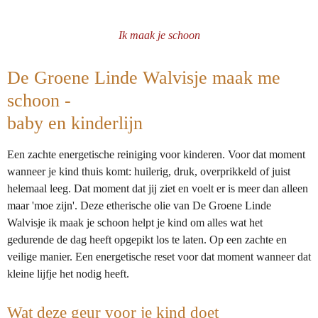
l
e
a
l
e
l
r
e
n
e
n
Ik maak je schoon
De Groene Linde Walvisje maak me
schoon -
baby en kinderlijn
Een zachte energetische reiniging voor kinderen. Voor dat moment
wanneer je kind thuis komt: huilerig, druk, overprikkeld of juist
helemaal leeg. Dat moment dat jij ziet en voelt er is meer dan alleen
maar 'moe zijn'. Deze etherische olie van De Groene Linde
Walvisje ik maak je schoon helpt je kind om alles wat het
gedurende de dag heeft opgepikt los te laten. Op een zachte en
veilige manier. Een energetische reset voor dat moment wanneer dat
kleine lijfje het nodig heeft.
Wat deze geur voor je kind doet