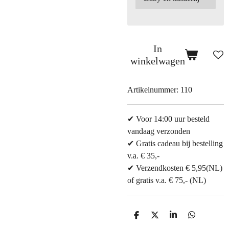
In
winkelwagen
Artikelnummer:
110
✔ Voor 14:00 uur besteld
vandaag verzonden
✔ Gratis cadeau bij bestelling
v.a. € 35,-
✔ Verzendkosten € 5,95(NL)
of gratis v.a. € 75,- (NL)
D
D
S
D
e
e
h
e