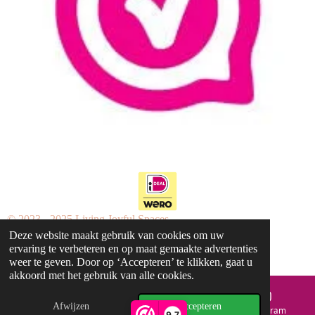
© 2023 - 2025 Living Joyful Spaces
Deze website maakt gebruik van cookies om uw
ervaring te verbeteren en op maat gemaakte advertenties
weer te geven. Door op ‘Accepteren’ te klikken, gaat u
akkoord met het gebruik van alle cookies.
Afwijzen
Accepteren
E-mailadres
Telefoonnummer
Instagram
9,7