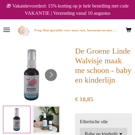
🎁 Vakantievoordeel: 15% korting op je hele bestelling met code
Ga
VAKANTIE | Verzending vanaf 10 augustus
direct
naar
de
F
eng Shui specialist voor meer rust, harmonie en energie in huis.
hoofdinhoud
De Groene Linde
Walvisje maak
me schoon - baby
en kinderlijn
€ 18,85
Etherische olie