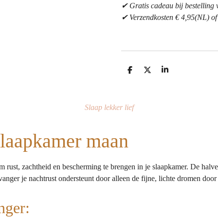
✔ Gratis cadeau bij bestelling v
✔ Verzendkosten € 4,95(NL) of g
D
D
S
e
e
h
l
e
a
e
l
r
n
e
Slaap lekker lief
slaapkamer maan
rust, zachtheid en bescherming te brengen in je slaapkamer. De halv
anger je nachtrust ondersteunt door alleen de fijne, lichte dromen door 
nger: