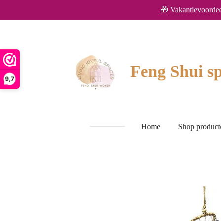
🎁 Vakantievoordee
Ga
direct
naar
de
hoofdinhoud
Feng Shui sp
9,7
Home
Shop produc