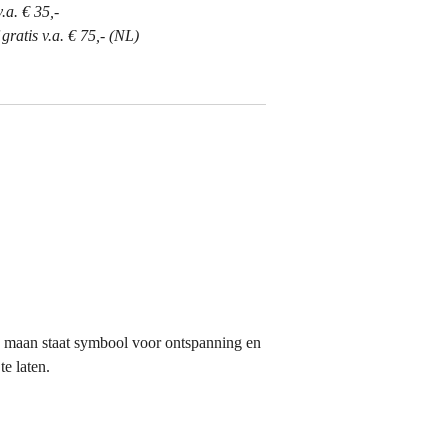
.a. € 35,-
ratis v.a. € 75,- (NL)
e maan staat symbool voor ontspanning en
te laten.