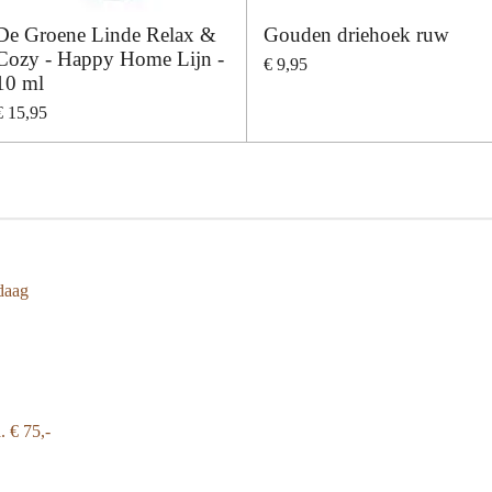
De Groene Linde Relax &
Gouden driehoek ruw
Cozy - Happy Home Lijn -
€ 9,95
10 ml
€ 15,95
daag
a.
€ 75,-