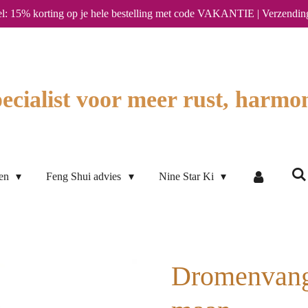
l: 15% korting op je hele bestelling met code VAKANTIE | Verzendin
ecialist voor meer rust, harmon
ten
Feng Shui advies
Nine Star Ki
Dromenvang