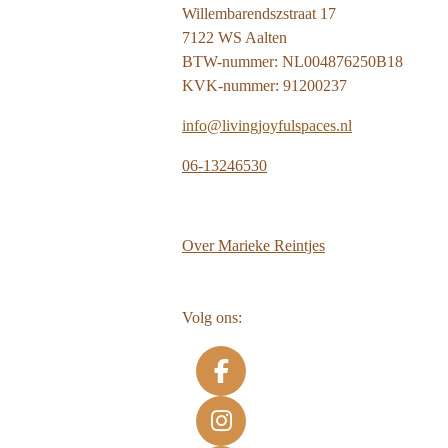
Willembarendszstraat 17
7122 WS Aalten
BTW-nummer: NL004876250B18
KVK-nummer: 91200237
info@livingjoyfulspaces.nl
06-13246530
Over
Marieke Reintjes
Volg ons:
F
a
c
I