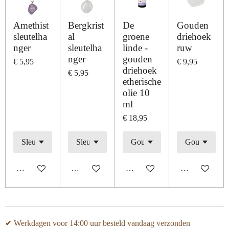
Amethist
Bergkrist
De
Gouden
sleutelha
al
groene
driehoek
nger
sleutelha
linde -
ruw
nger
gouden
€ 5,95
€ 9,95
driehoek
€ 5,95
etherische
olie 10
ml
€ 18,95
In winkelwagen
In winkelwagen
In winkelwagen
In winkelwage
✔ Werkdagen voor 14:00 uur besteld vandaag verzonden