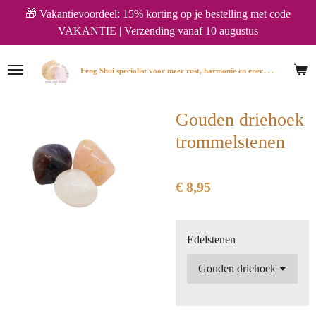
🎁 Vakantievoordeel: 15% korting op je bestelling met code
Ga
VAKANTIE | Verzending vanaf 10 augustus
direct
naar
de
F
eng Shui specialist voor meer rust, harmonie en energie in huis.
hoofdinhoud
Gouden driehoek
trommelstenen
€ 8,95
Edelstenen