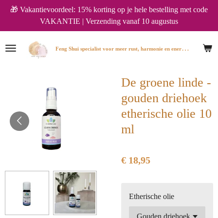
🎁 Vakantievoordeel: 15% korting op je hele bestelling met code
Ga
VAKANTIE | Verzending vanaf 10 augustus
direct
naar
de
F
eng Shui specialist voor meer rust, harmonie en energie in huis.
hoofdinhoud
De groene linde -
gouden driehoek
etherische olie 10
ml
€ 18,95
Etherische olie