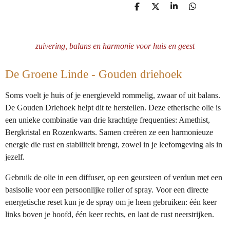
D
D
S
D
e
e
h
e
l
e
a
l
e
l
r
e
n
e
n
zuivering, balans en harmonie voor huis en geest
De Groene Linde - Gouden driehoek
Soms voelt je huis of je energieveld rommelig, zwaar of uit balans.
De Gouden Driehoek helpt dit te herstellen. Deze etherische olie is
een unieke combinatie van drie krachtige frequenties: Amethist,
Bergkristal en Rozenkwarts. Samen creëren ze een harmonieuze
energie die rust en stabiliteit brengt, zowel in je leefomgeving als in
jezelf.
Gebruik de olie in een diffuser, op een geursteen of verdun met een
basisolie voor een persoonlijke roller of spray. Voor een directe
energetische reset kun je de spray om je heen gebruiken: één keer
links boven je hoofd, één keer rechts, en laat de rust neerstrijken.