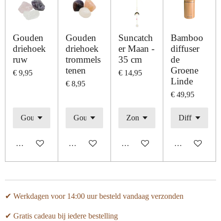
Gouden
Gouden
Suncatch
Bamboo
driehoek
driehoek
er Maan -
diffuser
ruw
trommels
35 cm
de
tenen
Groene
€ 9,95
€ 14,95
Linde
€ 8,95
€ 49,95
In winkelwagen
In winkelwagen
In winkelwagen
In winkelwage
✔ Werkdagen voor 14:00 uur besteld vandaag verzonden
✔ Gratis cadeau bij iedere bestelling