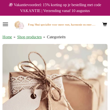
🎁 Vakantievoordeel: 15% korting op je bestelling met code
Ga
VAKANTIE | Verzending vanaf 10 augustus
direct
naar
de
F
eng Shui specialist voor meer rust, harmonie en energie in huis.
hoofdinhoud
Home
»
Shop producten
»
Categorieën