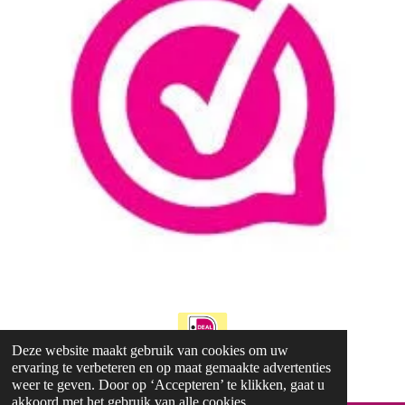
o
r
e
k
a
s
m
t
Deze website maakt gebruik van cookies om uw
ervaring te verbeteren en op maat gemaakte advertenties
© 2023 - 2025 Living Joyful Spaces
weer te geven. Door op ‘Accepteren’ te klikken, gaat u
akkoord met het gebruik van alle cookies.