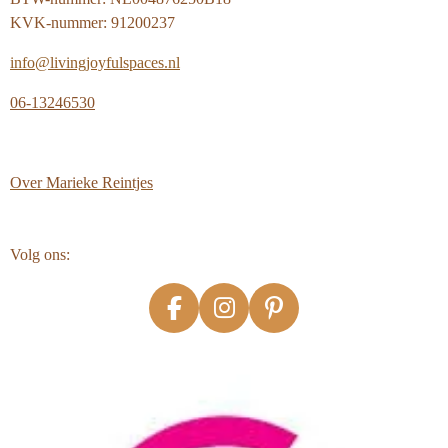
KVK-nummer: 91200237
info@livingjoyfulspaces.nl
06-13246530
Over
Marieke Reintjes
Volg ons:
F
I
P
a
n
i
c
s
n
e
t
t
b
a
e
o
g
r