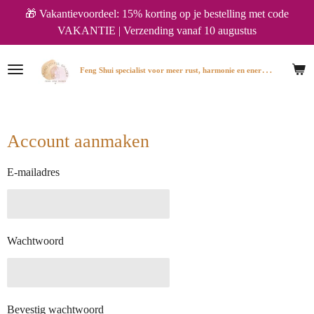
🎁 Vakantievoordeel: 15% korting op je bestelling met code
Ga
VAKANTIE | Verzending vanaf 10 augustus
direct
naar
de
F
eng Shui specialist voor meer rust, harmonie en energie in huis.
hoofdinhoud
Account aanmaken
E-mailadres
Wachtwoord
Bevestig wachtwoord