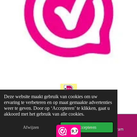
Deze website maakt gebruik van cookies om uw
ervaring te verbeteren en op maat gemaakte advertenties
© 2023 - 2025 Living Joyful Spaces
weer te geven. Door op ‘Accepteren’ te klikken, gaat u
akkoord met het gebruik van alle cookies.
Afwijzen
Accepteren
E-mailadres
Telefoonnummer
Instagram
9,7