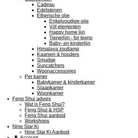
Cadeau
Edelstenen
Etherische olie
Enkelvoudige olie
Vijf elementen
Happy home lijn
Tienerlijn - for teens
Baby- en kinderlijn
Himalaya zoutlamp
Kaarsen & houders
Smudge
Suncatchers
Woonaccessoires
Per kamer
Babykamer & kinderkamer
Slaapkamer
Woonkamer
Feng Shui advies
Wat is Feng Shui?
Feng Shui & HSP
Feng Shui aanbod
Workshops
Nine Star Ki
Nine Star Ki Aanbod
Account