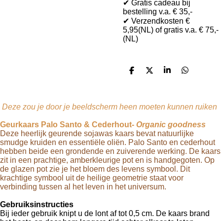
✔ Gratis cadeau bij
bestelling v.a. € 35,-
✔ Verzendkosten €
5,95(NL) of gratis v.a. € 75,-
(NL)
D
D
S
D
e
e
h
e
l
e
a
l
e
l
r
e
n
e
n
Deze zou je door je beeldscherm heen moeten kunnen ruiken
Geurkaars Palo Santo & Cederhout-
Organic goodness
Deze heerlijk geurende sojawas kaars bevat natuurlijke
smudge kruiden en essentiële oliën. Palo Santo en cederhout
hebben beide een grondende en zuiverende werking. De kaars
zit in een prachtige, amberkleurige pot en is handgegoten. Op
de glazen pot zie je het bloem des levens symbool. Dit
krachtige symbool uit de heilige geometrie staat voor
verbinding tussen al het leven in het universum.
Gebruiksinstructies
Bij ieder gebruik knipt u de lont af tot 0,5 cm. De kaars brand