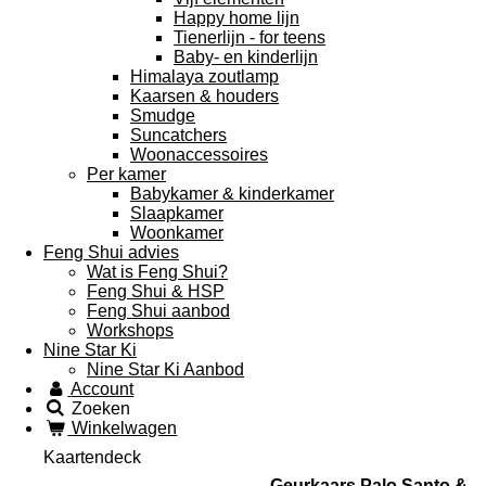
Happy home lijn
Tienerlijn - for teens
Baby- en kinderlijn
Himalaya zoutlamp
Kaarsen & houders
Smudge
Suncatchers
Woonaccessoires
Per kamer
Babykamer & kinderkamer
Slaapkamer
Woonkamer
Feng Shui advies
Wat is Feng Shui?
Feng Shui & HSP
Feng Shui aanbod
Workshops
Nine Star Ki
Nine Star Ki Aanbod
Account
Zoeken
Winkelwagen
Kaartendeck
Geurkaars Palo Santo &