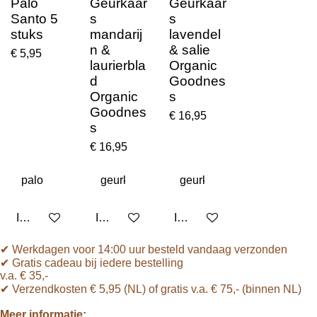
Palo
Geurkaar
Geurkaar
Santo 5
s
s
stuks
mandarij
lavendel
n &
& salie
€ 5,95
laurierbla
Organic
d
Goodnes
Organic
s
Goodnes
€ 16,95
s
€ 16,95
In winkelwagen
In winkelwagen
In winkelwagen
✔ Werkdagen voor 14:00 uur besteld vandaag verzonden
✔ Gratis cadeau bij iedere bestelling
v.a. € 35,-
✔ Verzendkosten € 5,95 (NL) of gratis v.a.
€ 75,- (binnen NL)
Meer informatie: