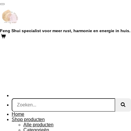
Ga
direct
naar
de
hoofdinhoud
Feng Shui specialist voor meer rust, harmonie en energie in huis.
Home
Shop producten
Alle producten
Categorieën