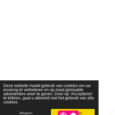
Deze website maakt gebruik van cookies om uw
ervaring te verbeteren en op maat gemaakte
advertenties weer te geven. Door op ‘Accepteren’
te klikken, gaat u akkoord met het gebruik van alle
cookies.
Afwijzen
Accepteren
E-mailadres
Telefoonnummer
Insta