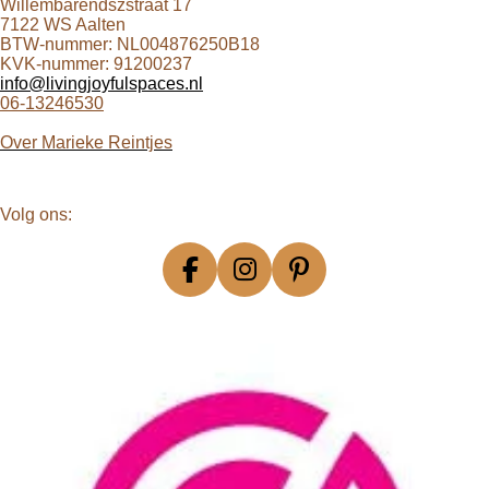
Willembarendszstraat 17
7122 WS Aalten
BTW-nummer: NL004876250B18
KVK-nummer: 91200237
info@livingjoyfulspaces.nl
06-13246530
Over
Marieke Reintjes
Volg ons:
F
I
P
a
n
i
c
s
n
e
t
t
b
a
e
o
g
r
o
r
e
k
a
s