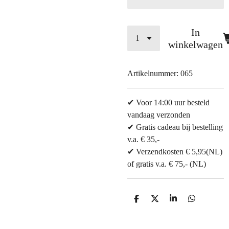
In
winkelwagen
Artikelnummer:
065
✔ Voor 14:00 uur besteld
vandaag verzonden
✔ Gratis cadeau bij bestelling
v.a. € 35,-
✔ Verzendkosten € 5,95(NL)
of gratis v.a. € 75,- (NL)
D
D
S
D
e
e
h
e
l
e
a
l
e
l
r
e