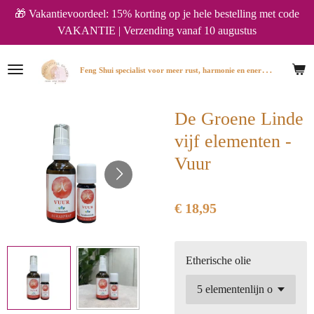
🎁 Vakantievoordeel: 15% korting op je hele bestelling met code
Ga
VAKANTIE | Verzending vanaf 10 augustus
direct
naar
de
F
eng Shui specialist voor meer rust, harmonie en energie in huis.
hoofdinhoud
De Groene Linde
vijf elementen -
Vuur
€ 18,95
Etherische olie