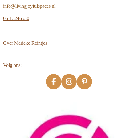
info@livingjoyfulspaces.nl
06-13246530
Over
Marieke Reintjes
Volg ons:
F
I
P
a
n
i
c
s
n
e
t
t
b
a
e
o
g
r
o
r
e
k
a
s