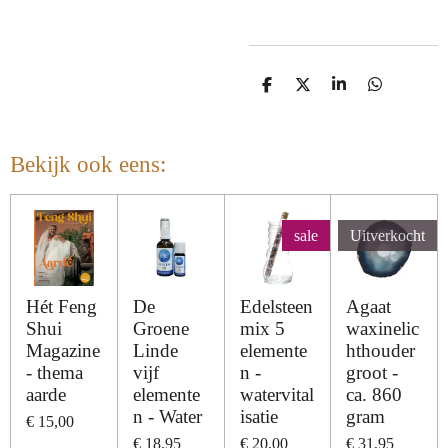
D
D
S
D
e
e
h
e
l
e
a
l
e
l
r
e
n
e
n
Bekijk ook eens:
sale
Uitverkocht
Hét Feng
De
Edelsteen
Agaat
Shui
Groene
mix 5
waxinelic
Magazine
Linde
elemente
hthouder
- thema
vijf
n -
groot -
aarde
elemente
watervital
ca. 860
n - Water
isatie
gram
€ 15,00
€ 18,95
€ 20,00
€ 31,95