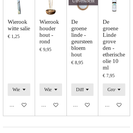
Uitverkocht
Wierook
Wierook
De
De
witte salie
houder
groene
groene
hout -
linde -
Linde
€ 1,25
rond
geursteen
grove
bloem
den -
€ 9,95
hout
etherische
olie 10
€ 8,95
ml
€ 7,95
In winkelwagen
In winkelwagen
Houd mij op de hoogte
In winkelwage