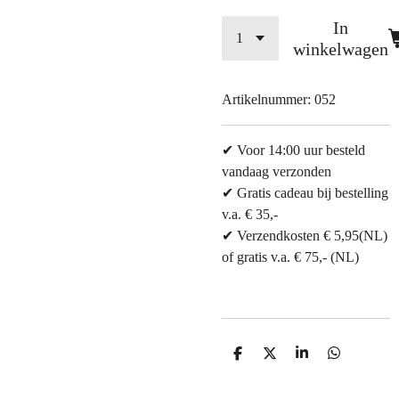
In
winkelwagen
Artikelnummer:
052
✔ Voor 14:00 uur besteld
vandaag verzonden
✔ Gratis cadeau bij bestelling
v.a. € 35,-
✔ Verzendkosten € 5,95(NL)
of gratis v.a. € 75,- (NL)
D
D
S
D
e
e
h
e
l
e
a
l