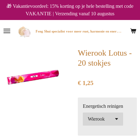
🎁 Vakantievoordeel: 15% korting op je hele bestelling met code
Ga
VAKANTIE | Verzending vanaf 10 augustus
direct
naar
de
F
eng Shui specialist voor meer rust, harmonie en energie in huis.
hoofdinhoud
Wierook Lotus -
20 stokjes
€ 1,25
Energetisch reinigen