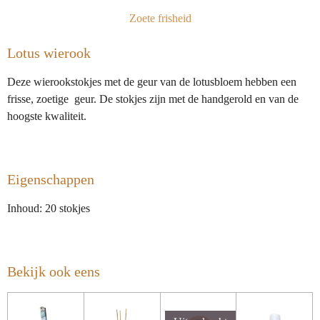
e
l
r
e
n
e
n
Zoete frisheid
Lotus wierook
Deze wierookstokjes met de geur van de lotusbloem hebben een
frisse, zoetige geur. De stokjes zijn met de handgerold en van de
hoogste kwaliteit.
Eigenschappen
Inhoud: 20 stokjes
Bekijk ook eens