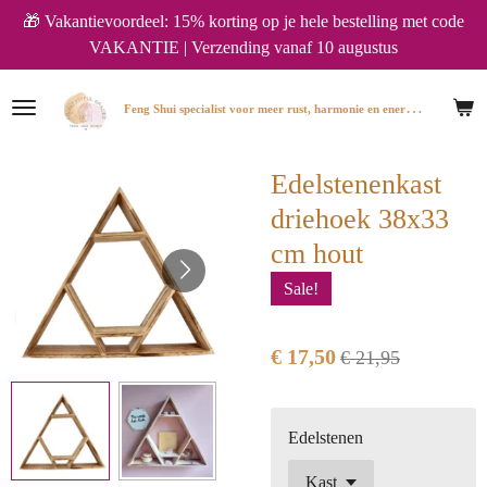
🎁 Vakantievoordeel: 15% korting op je hele bestelling met code
Ga
VAKANTIE | Verzending vanaf 10 augustus
direct
naar
de
F
eng Shui specialist voor meer rust, harmonie en energie in huis.
hoofdinhoud
Edelstenenkast
driehoek 38x33
cm hout
Sale!
€ 17,50
€ 21,95
Edelstenen