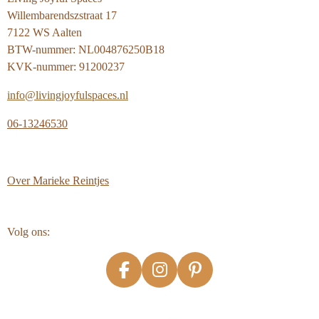
Willembarendszstraat 17
7122 WS Aalten
BTW-nummer: NL004876250B18
KVK-nummer: 91200237
info@livingjoyfulspaces.nl
06-13246530
Over
Marieke Reintjes
Volg ons:
F
I
P
a
n
i
c
s
n