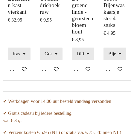
n kast
driehoek
groene
Bijenwas
vierkant
ruw
linde -
kaarsje
geursteen
ster 4
€ 32,95
€ 9,95
bloem
stuks
hout
€ 4,95
€ 8,95
In winkelwagen
In winkelwagen
Houd mij op de hoogte
In winkelwage
✔ Werkdagen voor 14:00 uur besteld vandaag verzonden
✔ Gratis cadeau bij iedere bestelling
v.a. € 35,-
✔ Verzendkosten € 5,95 (NL) of gratis v.a.
€ 75,- (binnen NL)