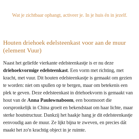
l
e
a
l
e
l
r
e
n
e
n
Wat je zichtbaar ophangt, activeer je. In je huis én in jezelf.
Houten driehoek edelsteenkast voor aan de muur
(element Vuur)
Naast het geliefde vierkante edelsteenkastje is er nu deze
driehoekvormige edelsteenkast
. Een vorm met richting, met
kracht, met vuur. Dit houten edelsteenkastje is gemaakt om gezien
te worden: niet om spullen op te bergen, maar om betekenis een
plek te geven. Deze edelsteenkast in driehoekvorm is gemaakt van
hout van de
Anna Paulownaboom
, een boomsoort die
oorspronkelijk in China groeit en bekendstaat om haar lichte, maar
sterke houtstructuur. Dankzij het haakje hang je dit edelsteenkastje
eenvoudig aan de muur. Ze lijkt bijna te zweven, en precies dát
maakt het zo'n krachtig object in je ruimte.