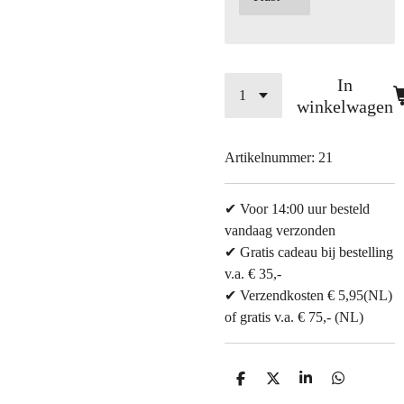
In
winkelwagen
Artikelnummer:
21
✔ Voor 14:00 uur besteld
vandaag verzonden
✔ Gratis cadeau bij bestelling
v.a. € 35,-
✔ Verzendkosten € 5,95(NL)
of gratis v.a. € 75,- (NL)
D
D
S
D
e
e
h
e