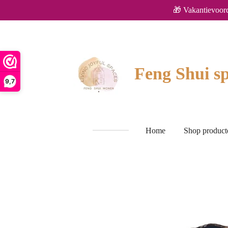
🎁 Vakantievoor
Ga
direct
naar
de
hoofdinhoud
Feng Shui sp
9,7
Home
Shop produc