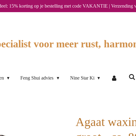
deel: 15% korting op je bestelling met code VAKANTIE | Verzending v
ecialist voor meer rust, harmon
ten
Feng Shui advies
Nine Star Ki
Agaat waxin