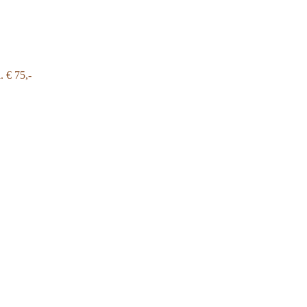
a.
€ 75,-