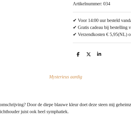
Artikelnummer:
034
✔ Voor 14:00 uur besteld vand
✔ Gratis cadeau bij bestelling v
✔ Verzendkosten € 5,95(NL) of 
D
D
S
e
e
h
l
e
a
e
l
r
n
e
Mysterieus aardig
 omschrijving? Door de diepe blauwe kleur doet deze steen mij geheimz
lichthouder juist ook heel symphatiek.