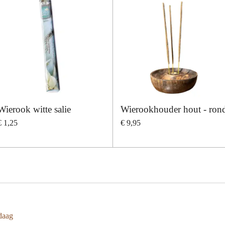
Wierook witte salie
Wierookhouder hout - ron
€ 1,25
€ 9,95
daag