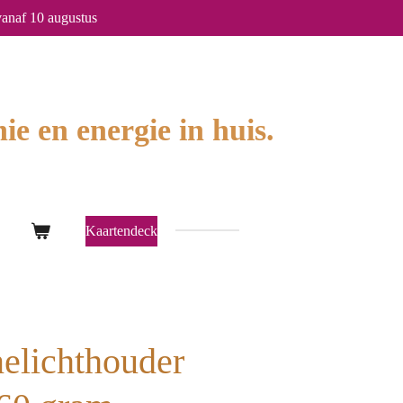
anaf 10 augustus
ie en energie in huis.
Kaartendeck
elichthouder