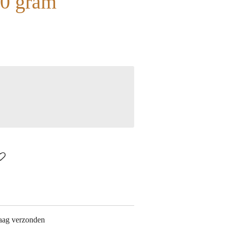
20 gram
aag verzonden