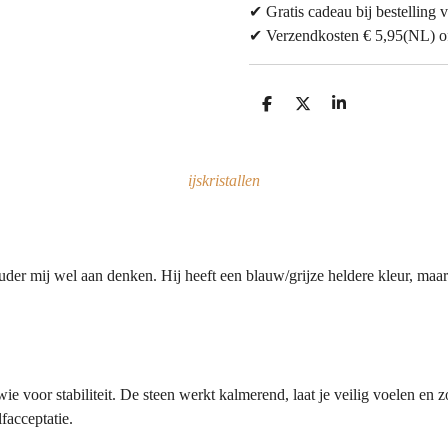
✔ Gratis cadeau bij bestelling v
✔ Verzendkosten € 5,95(NL) of 
D
D
S
e
e
h
l
e
a
e
l
r
n
e
ijskristallen
uder mij wel aan denken. Hij heeft een blauw/grijze heldere kleur, maar 
e voor stabiliteit. De steen werkt kalmerend, laat je veilig voelen en z
lfacceptatie.