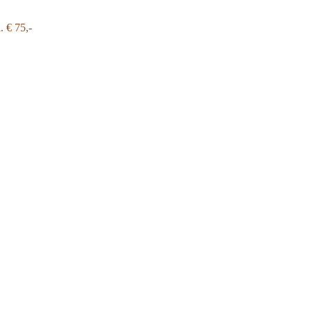
a.
€ 75,-