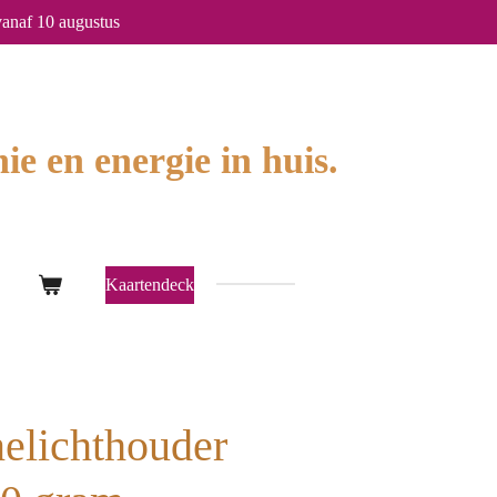
anaf 10 augustus
ie en energie in huis.
Kaartendeck
elichthouder