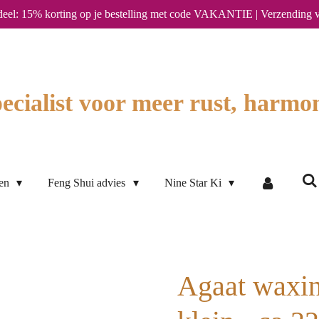
deel: 15% korting op je bestelling met code VAKANTIE | Verzending v
ecialist voor meer rust, harmon
ten
Feng Shui advies
Nine Star Ki
Agaat waxin