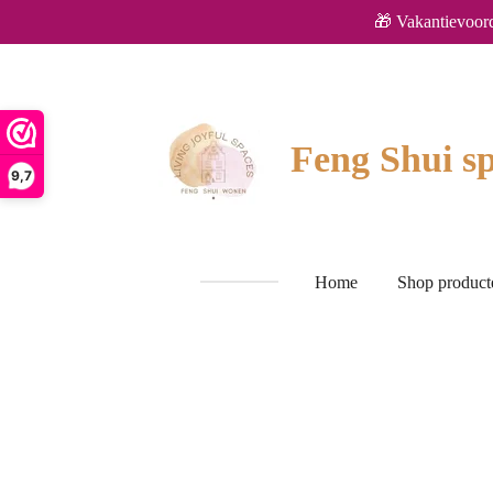
🎁 Vakantievoor
Ga
direct
naar
de
hoofdinhoud
Feng Shui sp
9,7
Home
Shop produc