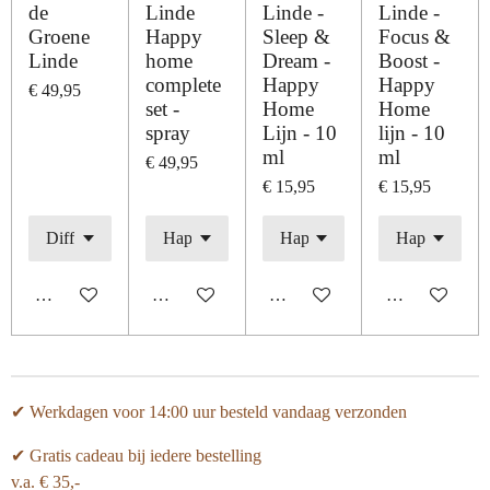
de
Linde
Linde -
Linde -
Groene
Happy
Sleep &
Focus &
Linde
home
Dream -
Boost -
complete
Happy
Happy
€ 49,95
set -
Home
Home
spray
Lijn - 10
lijn - 10
ml
ml
€ 49,95
€ 15,95
€ 15,95
In winkelwagen
In winkelwagen
In winkelwagen
In winkelwage
✔ Werkdagen voor 14:00 uur besteld vandaag verzonden
✔ Gratis cadeau bij iedere bestelling
v.a. € 35,-