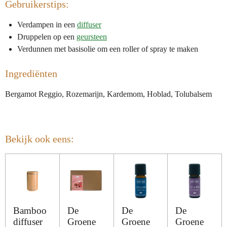
Gebruikerstips:
Verdampen in een
diffuser
Druppelen op een
geursteen
Verdunnen met basisolie om een roller of spray te maken
Ingrediënten
Bergamot Reggio, Rozemarijn, Kardemom, Hoblad, Tolubalsem
Bekijk ook eens:
Bamboo
De
De
De
diffuser
Groene
Groene
Groene