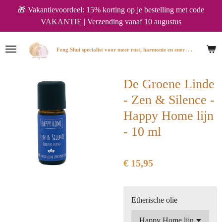
🎁 Vakantievoordeel: 15% korting op je bestelling met code
Ga
VAKANTIE | Verzending vanaf 10 augustus
direct
naar
de
F
eng Shui specialist voor meer rust, harmonie en energie in huis.
hoofdinhoud
De Groene Linde
- Zen & Silence -
Happy Home lijn
- 10 ml
€ 15,95
Etherische olie