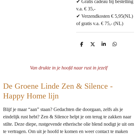
✔ Gratis cadeau bij bestelling
v.a. € 35,-
✔ Verzendkosten € 5,95(NL)
of gratis v.a. € 75,- (NL)
D
D
S
D
e
e
h
e
l
e
a
l
e
l
r
e
n
e
n
Van drukte in je hoofd naar rust in jezelf
De Groene Linde Zen & Silence -
Happy Home lijn
Blijf je maar “aan” staan? Gedachten die doorgaan, zelfs als je
eindelijk rust hebt? Zen & Silence helpt je om terug te zakken naar
stilte. Deze diepe, rustgevende etherische olie blend nodigt je uit om
te vertragen. Om uit je hoofd te komen en weer contact te maken