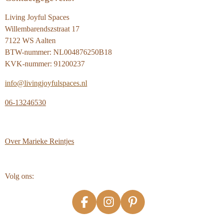
Living Joyful Spaces
Willembarendszstraat 17
7122 WS Aalten
BTW-nummer: NL004876250B18
KVK-nummer: 91200237
info@livingjoyfulspaces.nl
06-13246530
Over
Marieke Reintjes
Volg ons:
F
I
P