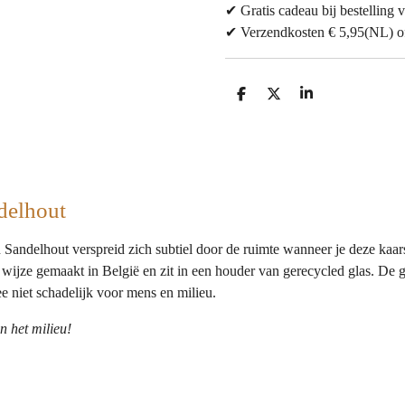
✔ Gratis cadeau bij bestelling v
✔ Verzendkosten € 5,95(NL) of 
D
D
S
e
e
h
l
e
a
e
l
r
n
e
ndelhout
Sandelhout verspreid zich subtiel door de ruimte wanneer je deze kaar
 wijze gemaakt in België en zit in een houder van gerecycled glas. De 
ee niet schadelijk voor mens en milieu.
n het milieu!