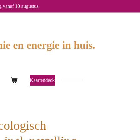
g vanaf 10 augustus
ie en energie in huis.
Kaartendeck
cologisch