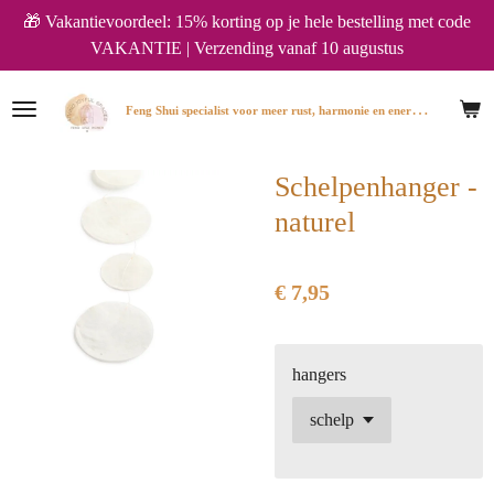
🎁 Vakantievoordeel: 15% korting op je hele bestelling met code
Ga
VAKANTIE | Verzending vanaf 10 augustus
direct
naar
de
F
eng Shui specialist voor meer rust, harmonie en energie in huis.
hoofdinhoud
Schelpenhanger -
naturel
€ 7,95
hangers