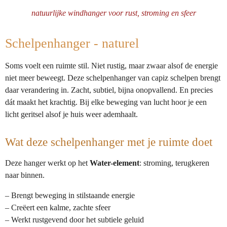
e
l
r
e
n
e
n
natuurlijke windhanger voor rust, stroming en sfeer
Schelpenhanger - naturel
Soms voelt een ruimte stil. Niet rustig, maar zwaar alsof de energie
niet meer beweegt. Deze schelpenhanger van capiz schelpen brengt
daar verandering in. Zacht, subtiel, bijna onopvallend. En precies
dát maakt het krachtig. Bij elke beweging van lucht hoor je een
licht geritsel alsof je huis weer ademhaalt.
Wat deze schelpenhanger met je ruimte doet
Deze hanger werkt op het
Water-element
: stroming, terugkeren
naar binnen.
– Brengt beweging in stilstaande energie
– Creëert een kalme, zachte sfeer
– Werkt rustgevend door het subtiele geluid