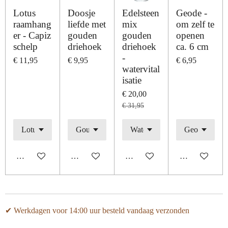
Lotus
Doosje
Edelsteen
Geode -
raamhang
liefde met
mix
om zelf te
er - Capiz
gouden
gouden
openen
schelp
driehoek
driehoek
ca. 6 cm
-
€ 11,95
€ 9,95
€ 6,95
watervital
isatie
€ 20,00
€ 31,95
In winkelwagen
In winkelwagen
In winkelwagen
In winkelwage
✔ Werkdagen voor 14:00 uur besteld vandaag verzonden