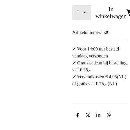
In
winkelwagen
Artikelnummer:
506
✔ Voor 14:00 uur besteld
vandaag verzonden
✔ Gratis cadeau bij bestelling
v.a. € 35,-
✔ Verzendkosten € 4,95(NL)
of gratis v.a. € 75,- (NL)
D
D
S
D
e
e
h
e
l
e
a
l