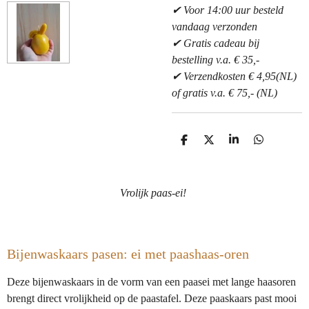
✔ Voor 14:00 uur besteld
vandaag verzonden
✔ Gratis cadeau bij
bestelling v.a. € 35,-
✔ Verzendkosten € 4,95(NL)
of gratis v.a. € 75,- (NL)
D
D
S
D
e
e
h
e
l
e
a
l
e
l
r
e
n
e
n
Vrolijk paas-ei!
Bijenwaskaars pasen: ei met paashaas-oren
Deze bijenwaskaars in de vorm van een paasei met lange haasoren
brengt direct vrolijkheid op de paastafel. Deze paaskaars past mooi