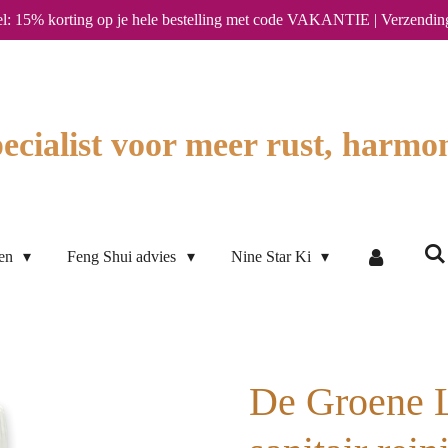
l: 15% korting op je hele bestelling met code VAKANTIE | Verzendin
ecialist voor meer rust, harmon
ten
Feng Shui advies
Nine Star Ki
De Groene L