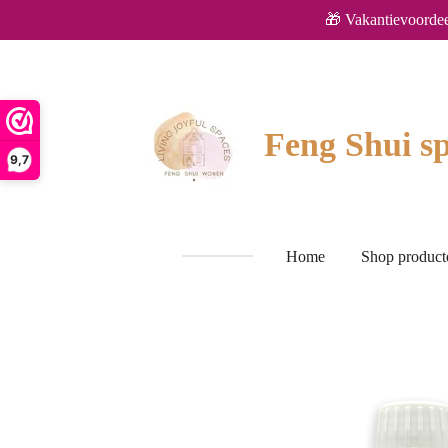
🎁 Vakantievoordee
Ga
direct
naar
de
hoofdinhoud
Feng Shui sp
9,7
Home
Shop produc