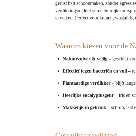
gerust hart schoonmaken, zonder agressiev
verdikkingsmiddel van natuurlijke oorspron
te weken. Perfect voor kranen, wastafels, t
Waarom kiezen voor de Nat
Natuurzuiver & veilig
– geschikt voo
Effectief tegen bacteriën en vuil
– re
Plantaardige verdikker
– blijft lang
Heerlijke eucalyptusgeur
– fris en s
Makkelijk in gebruik
– schrob, laat 
Gebruiksaanwijzing