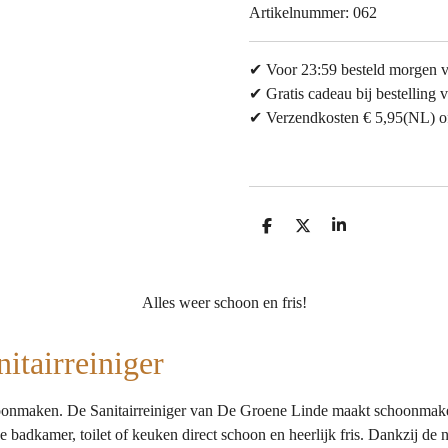
Artikelnummer:
062
✔ Voor 23:59 besteld morgen 
✔ Gratis cadeau bij bestelling v
✔ Verzendkosten € 5,95(NL) of 
D
D
S
e
e
h
l
e
a
e
l
r
n
e
Alles weer schoon en fris!
itairreiniger
choonmaken. De Sanitairreiniger van De Groene Linde maakt schoonmaken
je badkamer, toilet of keuken direct schoon en heerlijk fris. Dankzij de