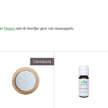
ger
Oranex
met de heerljke geur van sinaasappels.
Uitverkocht