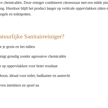
e chemicaliën. Deze reiniger combineert citroenzuur met een milde pla
g. Hierdoor blijft het product langer op verticale oppervlakken zitten e
egels en toiletpotten.
uurlijke Sanitairreiniger?
r je gezin en het milieu
inigt grondig zonder agressieve chemicaliën
er op oppervlakken voor beter resultaat
choon, ideaal voor toilet, badkamer en aanrecht
even intrekken en spoel na