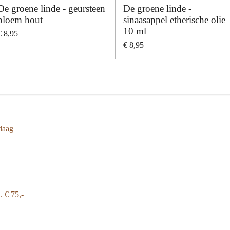
De groene linde - geursteen
De groene linde -
bloem hout
sinaasappel etherische olie
10 ml
€ 8,95
€ 8,95
daag
a.
€ 75,-