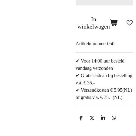
In
winkelwagen
Artikelnummer:
050
✔ Voor 14:00 uur besteld
vandaag verzonden
✔ Gratis cadeau bij bestelling
v.a. € 35,-
✔ Verzendkosten € 5,95(NL)
of gratis v.a. € 75,- (NL)
D
D
S
D
e
e
h
e
l
e
a
l
e
l
r
e