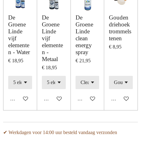
De
De
De
Gouden
Groene
Groene
Groene
driehoek
Linde
Linde
Linde
trommels
vijf
vijf
clean
tenen
elemente
elemente
energy
€ 8,95
n - Water
n -
spray
Metaal
€ 18,95
€ 21,95
€ 18,95
In winkelwagen
In winkelwagen
In winkelwagen
In winkelwage
✔ Werkdagen voor 14:00 uur besteld vandaag verzonden