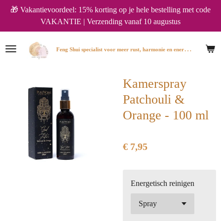
🎁 Vakantievoordeel: 15% korting op je hele bestelling met code
Ga
VAKANTIE | Verzending vanaf 10 augustus
direct
naar
de
F
eng Shui specialist voor meer rust, harmonie en energie in huis.
hoofdinhoud
Kamerspray
Patchouli &
Orange - 100 ml
€ 7,95
Energetisch reinigen