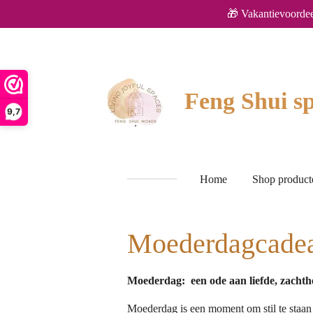
🎁 Vakantievoordee
Ga
direct
naar
de
hoofdinhoud
Feng Shui sp
9,7
Home
Shop produc
Moederdagcadeau
Moederdag: een ode aan liefde, zachth
Moederdag is een moment om stil te staan 