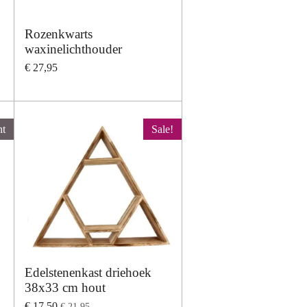
Rozenkwarts
waxinelichthouder
€ 27,95
ht
Sale!
Edelstenenkast driehoek
38x33 cm hout
€ 17,50
€ 21,95