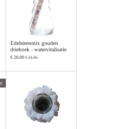
Edelsteenmix gouden
driehoek - watervitalisatie
€ 20,00
€ 31,95
ht