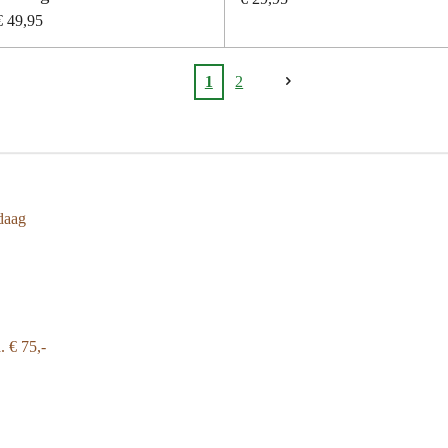
€ 49,95
1
2
daag
a.
€ 75,-