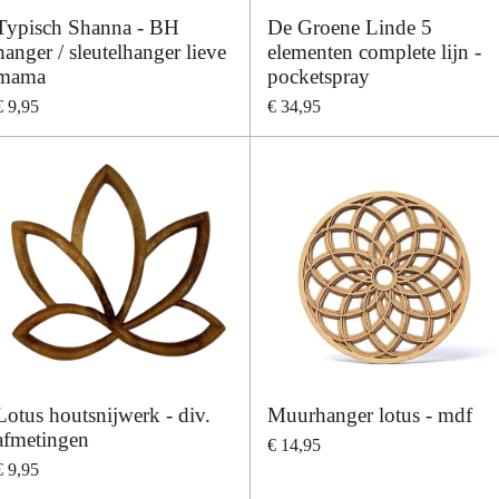
Typisch Shanna - BH
De Groene Linde 5
hanger / sleutelhanger lieve
elementen complete lijn -
mama
pocketspray
€ 9,95
€ 34,95
Lotus houtsnijwerk - div.
Muurhanger lotus - mdf
afmetingen
€ 14,95
€ 9,95