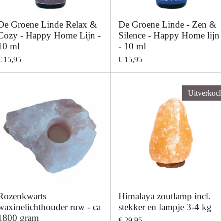
De Groene Linde Relax &
De Groene Linde - Zen &
Cozy - Happy Home Lijn -
Silence - Happy Home lijn
10 ml
- 10 ml
€ 15,95
€ 15,95
Uitverkoc
Rozenkwarts
Himalaya zoutlamp incl.
waxinelichthouder ruw - ca
stekker en lampje 3-4 kg
1800 gram
€ 29,95