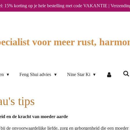
l: 15% korting op je hele bestelling met code VAKANTIE | Verzendin
ecialist voor meer rust, harmon
ten
Feng Shui advies
Nine Star Ki
's tips
eid en de kracht van moeder aarde
bij de onvoorwaardelijke liefde, zorg en geborgenheid die een moeder 