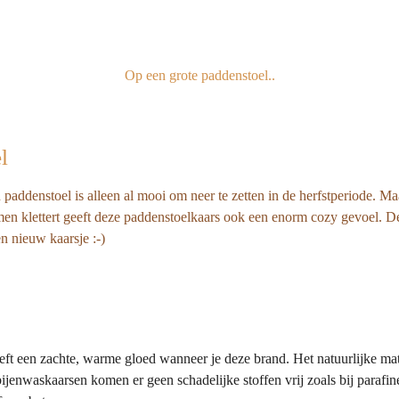
e
l
r
n
e
Op een grote paddenstoel..
l
paddenstoel is alleen al mooi om neer te zetten in de herfstperiode. Ma
n klettert geeft deze paddenstoelkaars ook een enorm cozy gevoel. De k
n nieuw kaarsje :-)
ft een zachte, warme gloed wanneer je deze brand. Het natuurlijke mat
bijenwaskaarsen komen er geen schadelijke stoffen vrij zoals bij parafi