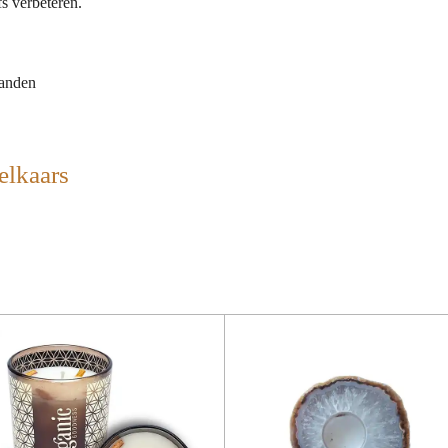
fs verbeteren.
randen
elkaars