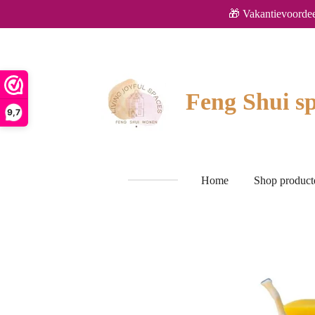
🎁 Vakantievoordee
Ga
direct
naar
de
hoofdinhoud
Feng Shui sp
9,7
Home
Shop produc