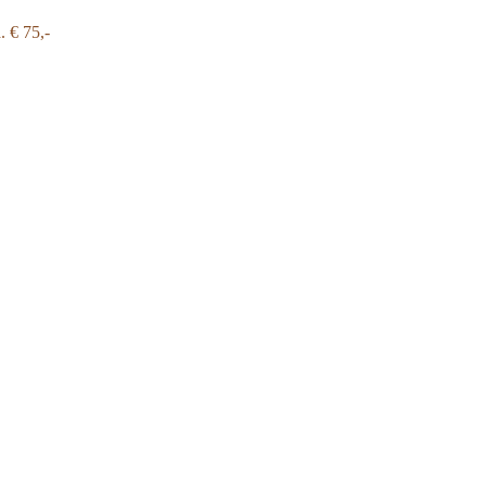
a.
€ 75,-