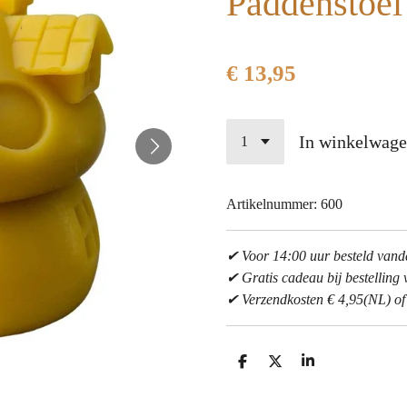
Paddenstoel
€ 13,95
In winkelwag
Artikelnummer:
600
✔ Voor 14:00 uur besteld van
✔ Gratis cadeau bij bestelling v
✔ Verzendkosten € 4,95(NL) of g
D
D
S
e
e
h
l
e
a