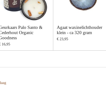
Geurkaars Palo Santo &
Agaat waxinelichthouder
Cederhout Organic
klein - ca 320 gram
Goodness
€ 23,95
€ 16,95
daag