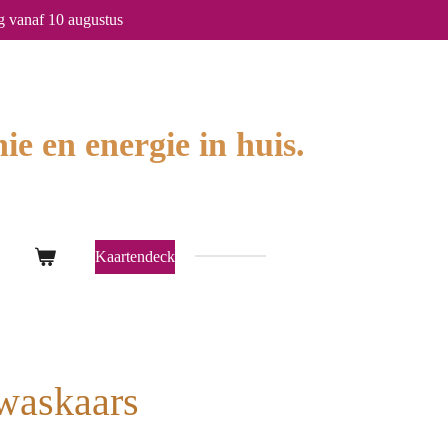
g vanaf 10 augustus
ie en energie in huis.
Kaartendeck
waskaars