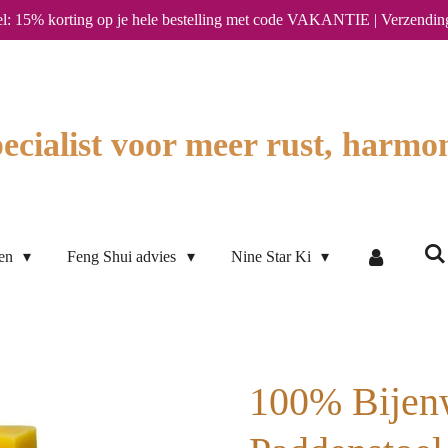
l: 15% korting op je hele bestelling met code VAKANTIE | Verzendin
ecialist voor meer rust, harmon
ten
Feng Shui advies
Nine Star Ki
100% Bijen